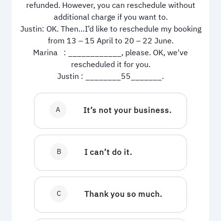
refunded. However, you can reschedule without
additional charge if you want to.
Justin: OK. Then…I’d like to reschedule my booking
from 13 – 15 April to 20 – 22 June.
Marina : ____________, please. OK, we've
rescheduled it for you.
Justin : ________55_______.
A
It’s not your business.
B
I can’t do it.
C
Thank you so much.