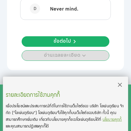
D
Never mind.
ข้อต่อไป
อ่านเฉลยละเอียด
รายละเอียดการใช้งานคุกกี้
เพื่อประโยชน์และประสบการณ์ที่ดีในการใช้งานเว็บไซต์ของ บริษัท โอเพ่นดูเรียน จํา
สงวนลิขสิทธิ์โดย บริษัท โอเพ่นดูเรียน จำกัด 2021 ©︎ OpenDurian
กัด
(“โอเพ่นดูเรียน”)
โอเพ่นดูเรียนจึงใช้คุกกี้บนเว็บไซต์ของบริษัท ทั้งนี้ คุณ
Co., Ltd.
สามารถศึกษาเพิ่มเติม เกี่ยวกับนโยบายคุกกี้ของโอเพ่นดูเรียนได้ที่
นโยบายคุกกี้
TOEIC® and TOEFL® are registered trademarks of Educational Testing
และคุณสามารถปฏิเสธคุกกี้ได้
Service (ETS).