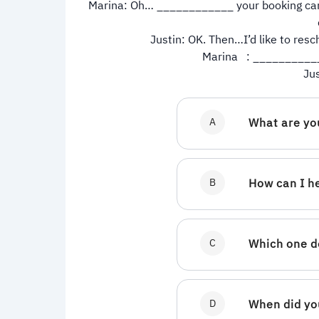
Marina: Oh… ____________ your booking cann
Justin: OK. Then…I’d like to res
Marina : ____________
Ju
A
What are yo
B
How can I h
C
Which one d
D
When did you