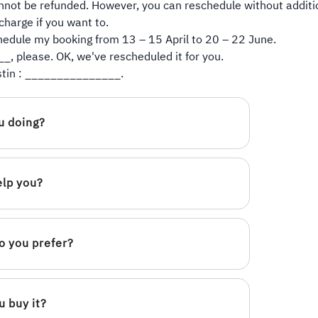
ot be refunded. However, you can reschedule without additi
charge if you want to.
chedule my booking from 13 – 15 April to 20 – 22 June.
, please. OK, we've rescheduled it for you.
stin : _______________.
u doing?
elp you?
o you prefer?
 buy it?