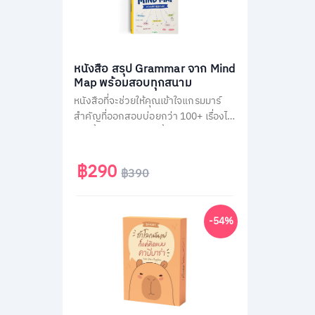
หนังสือ สรุป Grammar จาก Mind
Map พร้อมสอบทุกสนาม
หนังสือที่จะช่วยให้คุณเข้าใจแกรมมาร์
สำคัญที่ออกสอบบ่อยกว่า 100+ เรื่องได้
ง่ายขึ้น ผ่านการสรุปเนื้อหาเป็นภาพ
Mind Map ตามหลัก Schema Theory
ที่มาพร้อมกับการคัดกรองเนื้อหาแยก
฿290
฿390
ตามสนามสอบ และแบบฝึกหัดทบทวน
ท้ายบทอีกกว่า 300 ข้อ
-54%