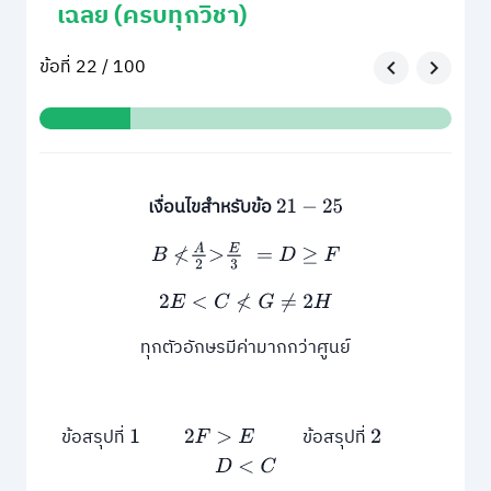
เฉลย (ครบทุกวิชา)
ข้อที่ 22 / 100
เงื่อนไขสําหรับข้อ
21
−
25
A
2
E
3
B
≮
>
=
D
≥
F
2
E
<
C
≮
G
≠
2
H
ทุกตัวอักษรมีค่ามากกว่าศูนย์
ข้อสรุปที่
ข้อสรุปที่
1
2
F
>
E
2
D
<
C