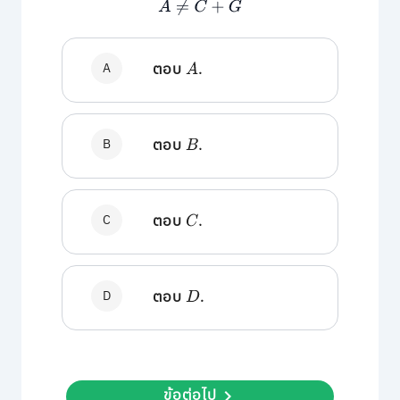
A
≠
C
+
G
A
ตอบ
A
.
B
ตอบ
B
.
C
ตอบ
C
.
D
ตอบ
D
.
ข้อต่อไป