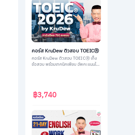
คอร์ส KruDew ติวสอบ TOEICⓇ
คอร์ส KruDew ติวสอบ TOEICⓇ เก็ง
ข้อสอบ พร้อมเทคนิคเพียบ อัพคะแนนได้
พุ่งพรวด ในเวลาไม่ถึงเดือน!
฿3,740