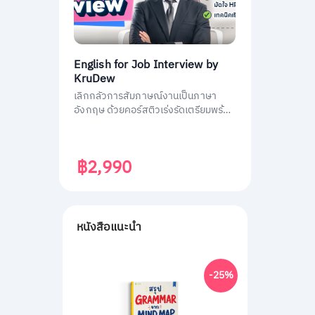
English for Job Interview by
KruDew
เลิกกลัวการสัมภาษณ์งานเป็นภาษา
อังกฤษ ด้วยคอร์สติวเร่งรัดเตรียมพร้อม
ประหยัดเวลา ได้งานชัวร์ ครูดิวเตรียม
คำถามที่เจอบ่อย วิธีการตอบมาครบหมด
แล้ว
฿2,990
หนังสือแนะนำ
-25%