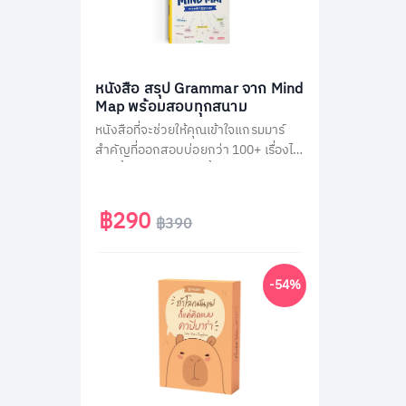
หนังสือ สรุป Grammar จาก Mind
Map พร้อมสอบทุกสนาม
หนังสือที่จะช่วยให้คุณเข้าใจแกรมมาร์
สำคัญที่ออกสอบบ่อยกว่า 100+ เรื่องได้
ง่ายขึ้น ผ่านการสรุปเนื้อหาเป็นภาพ
Mind Map ตามหลัก Schema Theory
ที่มาพร้อมกับการคัดกรองเนื้อหาแยก
฿290
฿390
ตามสนามสอบ และแบบฝึกหัดทบทวน
ท้ายบทอีกกว่า 300 ข้อ
-54%