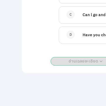
C
Can l go and 
D
Have you ch
อ่านเฉลยละเอียด