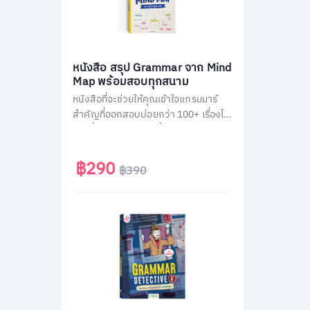
หนังสือ สรุป Grammar จาก Mind
Map พร้อมสอบทุกสนาม
หนังสือที่จะช่วยให้คุณเข้าใจแกรมมาร์
สำคัญที่ออกสอบบ่อยกว่า 100+ เรื่องได้
ง่ายขึ้น ผ่านการสรุปเนื้อหาเป็นภาพ
Mind Map ตามหลัก Schema Theory
ที่มาพร้อมกับการคัดกรองเนื้อหาแยก
฿290
฿390
ตามสนามสอบ และแบบฝึกหัดทบทวน
ท้ายบทอีกกว่า 300 ข้อ