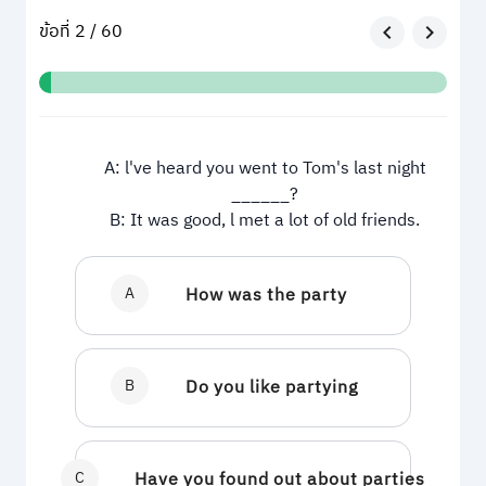
ข้อที่ 2 / 60
A: l've heard you went to Tom's last night
______?
B: It was good, l met a lot of old friends.
A
How was the party
B
Do you like partying
C
Have you found out about parties