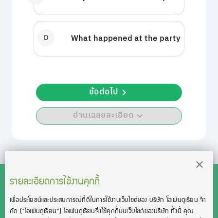
D
What happened at the party
ข้อต่อไป
อ่านเฉลยละเอียด
รายละเอียดการใช้งานคุกกี้
เพื่อประโยชน์และประสบการณ์ที่ดีในการใช้งานเว็บไซต์ของ บริษัท โอเพ่นดูเรียน จํา
สงวนลิขสิทธิ์โดย บริษัท โอเพ่นดูเรียน จำกัด 2021 ©︎ OpenDurian
กัด
(“โอเพ่นดูเรียน”)
โอเพ่นดูเรียนจึงใช้คุกกี้บนเว็บไซต์ของบริษัท ทั้งนี้ คุณ
Co., Ltd.