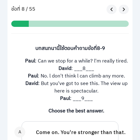
ข้อที่ 8 / 55
บทสนทนานี้ใช้ตอบคำถามข้อที่8-9
Paul
: Can we stop for a while? l'm really tired.
David
: ___8___
Paul
: No. l don't think l can climb any more.
David
: But you've got to see this. The view up
here is spectacular.
Paul
: ___9___
Choose the best answer.
A
Come on. You're stronger than that.