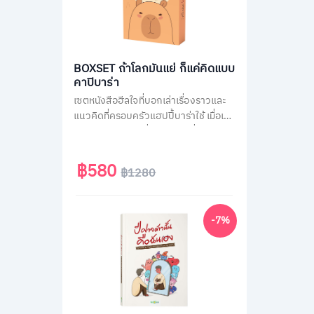
BOXSET ถ้าโลกมันแย่ ก็แค่คิดแบบ
คาปิบาร่า
เซตหนังสือฮีลใจที่บอกเล่าเรื่องราวและ
แนวคิดที่ครอบครัวแฮปปี้บาร่าใช้ เมื่อเจอ
สถานการณ์ไม่ได้ดั่งใจต่าง ๆ ที่คนส่วน
ใหญ่เจอได้ในชีวิตประจำวัน เช่น เรื่องงาน
เรื่องความรัก หรือเรื่องของสังคม รวม
฿580
฿1280
กว่า 70 สถานการณ์ เพื่อเปลี่ยนมุมมอง
แนวคิดการรับมือกับปัญหาได้ดียิ่งขึ้น มา
พร้อมของแถมสุดน่ารักแบบจัดเต็มทั้ง
-7%
สติกเกอร์ และที่คั่นคาปิบาร่า