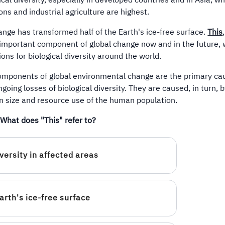
cal diversity, especially in developed countries and in Asia, w
ons and industrial agriculture are highest.
nge has transformed half of the Earth's ice-free surface.
This
t important component of global change now and in the future, 
ons for biological diversity around the world.
omponents of global environmental change are the primary ca
going losses of biological diversity. They are caused, in turn, 
in size and resource use of the human population.
What does "This" refer to?
iversity in affected areas
Earth's ice-free surface