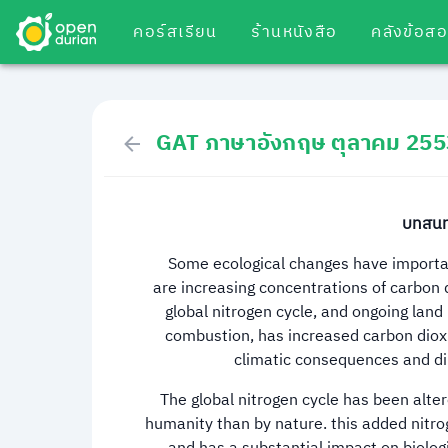
คอร์สเรียน
ร้านหนังสือ
คลังข้อส
GAT ภาษาอังกฤษ ตุลาคม 255
บทสนทน
Some ecological changes have importan
are increasing concentrations of carbon 
global nitrogen cycle, and ongoing land
combustion, has increased carbon diox
climatic consequences and dire
The global nitrogen cycle has been altere
humanity than by nature. this added nitr