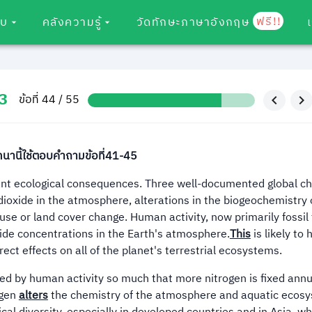
ฟรี!!
อบ
คลังความรู้
วัดทักษะภาษาอังกฤษ
3
ข้อที่ 44 / 55
านี้ใช้ตอบคำถามข้อที่41-45
t ecological consequences. Three well-documented global c
dioxide in the atmosphere, alterations in the biogeochemistry 
 use or land cover change. Human activity, now primarily fossil 
ide concentrations in the Earth's atmosphere.
This
is likely to 
ct effects on all of the planet's terrestrial ecosystems.
d by human activity so much that more nitrogen is fixed annu
ogen
alters
the chemistry of the atmosphere and aquatic ecos