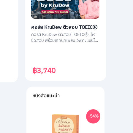
คอร์ส KruDew ติวสอบ TOEICⓇ
คอร์ส KruDew ติวสอบ TOEICⓇ เก็ง
ข้อสอบ พร้อมเทคนิคเพียบ อัพคะแนนได้
พุ่งพรวด ในเวลาไม่ถึงเดือน!
฿3,740
หนังสือแนะนำ
-54%