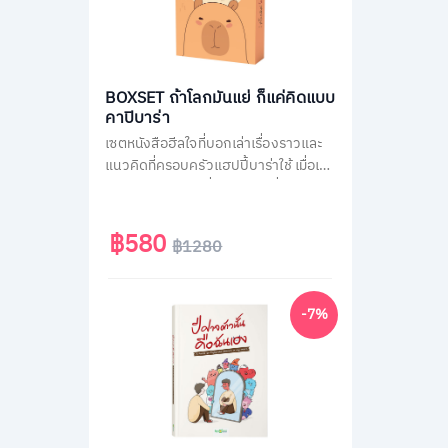
BOXSET ถ้าโลกมันแย่ ก็แค่คิดแบบ
คาปิบาร่า
เซตหนังสือฮีลใจที่บอกเล่าเรื่องราวและ
แนวคิดที่ครอบครัวแฮปปี้บาร่าใช้ เมื่อเจอ
สถานการณ์ไม่ได้ดั่งใจต่าง ๆ ที่คนส่วน
ใหญ่เจอได้ในชีวิตประจำวัน เช่น เรื่องงาน
เรื่องความรัก หรือเรื่องของสังคม รวม
฿580
฿1280
กว่า 70 สถานการณ์ เพื่อเปลี่ยนมุมมอง
แนวคิดการรับมือกับปัญหาได้ดียิ่งขึ้น มา
พร้อมของแถมสุดน่ารักแบบจัดเต็มทั้ง
-7%
สติกเกอร์ และที่คั่นคาปิบาร่า