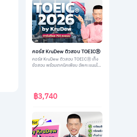
คอร์ส KruDew ติวสอบ TOEICⓇ
คอร์ส KruDew ติวสอบ TOEICⓇ เก็ง
ข้อสอบ พร้อมเทคนิคเพียบ อัพคะแนนได้
พุ่งพรวด ในเวลาไม่ถึงเดือน!
฿3,740