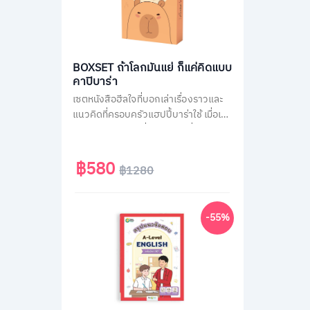
BOXSET ถ้าโลกมันแย่ ก็แค่คิดแบบ
คาปิบาร่า
เซตหนังสือฮีลใจที่บอกเล่าเรื่องราวและ
แนวคิดที่ครอบครัวแฮปปี้บาร่าใช้ เมื่อเจอ
สถานการณ์ไม่ได้ดั่งใจต่าง ๆ ที่คนส่วน
ใหญ่เจอได้ในชีวิตประจำวัน เช่น เรื่องงาน
เรื่องความรัก หรือเรื่องของสังคม รวม
฿580
฿1280
กว่า 70 สถานการณ์ เพื่อเปลี่ยนมุมมอง
แนวคิดการรับมือกับปัญหาได้ดียิ่งขึ้น มา
พร้อมของแถมสุดน่ารักแบบจัดเต็มทั้ง
-55%
สติกเกอร์ และที่คั่นคาปิบาร่า