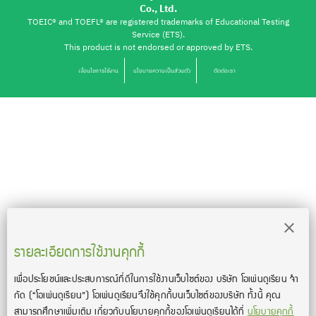
Co., Ltd.
TOEIC® and TOEFL® are registered trademarks of Educational Testing
Service (ETS).
This product is not endorsed or approved by ETS.
เงื่อนไขการใช้งาน
นโยบายความเป็นส่วนตัว
ติดต่อเรา
รายละเอียดการใช้งานคุกกี้
เพื่อประโยชน์และประสบการณ์ที่ดีในการใช้งานเว็บไซต์ของ บริษัท โอเพ่นดูเรียน จํา
กัด
(“โอเพ่นดูเรียน”)
โอเพ่นดูเรียนจึงใช้คุกกี้บนเว็บไซต์ของบริษัท ทั้งนี้ คุณ
สามารถศึกษาเพิ่มเติม เกี่ยวกับนโยบายคุกกี้ของโอเพ่นดูเรียนได้ที่
นโยบายคุกกี้