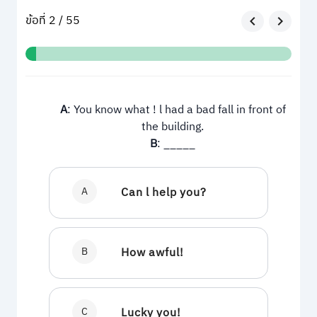
ข้อที่ 2 / 55
A
: You know what ! l had a bad fall in front of
the building.
B
: _____
A
Can l help you?
B
How awful!
C
Lucky you!