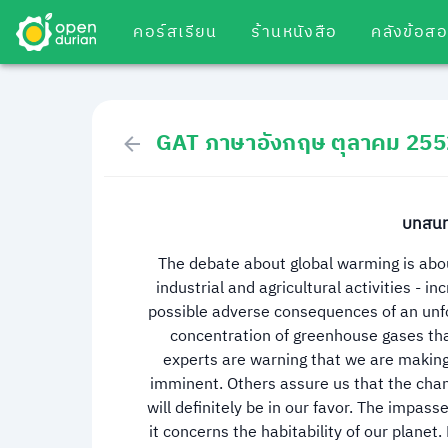
คอร์สเรียน
ร้านหนังสือ
คลังข้อส
GAT ภาษาอังกฤษ ตุลาคม 255
บทสนทน
The debate about global warming is abou
industrial and agricultural activities - in
possible adverse consequences of an unfo
concentration of greenhouse gases tha
experts are warning that we are making
imminent. Others assure us that the cha
will definitely be in our favor. The impass
it concerns the habitability of our planet