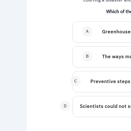
courting a disaster and
Which of th
A
Greenhouse 
B
The ways ma
C
Preventive steps
D
Scientists could not s