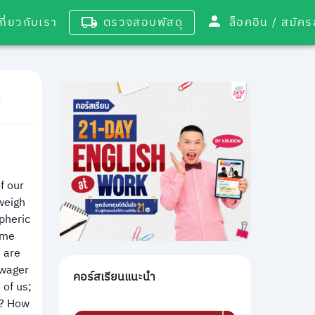
เกี่ยวกับเรา
ตรวจสอบพัสดุ
ล็อคอิน / 
f our
tweigh
pheric
ome
 are
 wager
คอร์สเรียนแนะนำ
 of us;
es? How