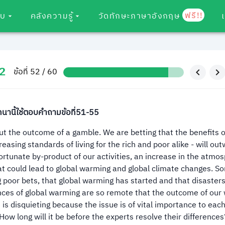
ฟรี!!
อบ
คลังความรู้
วัดทักษะภาษาอังกฤษ
2
ข้อที่ 52 / 60
านี้ใช้ตอบคำถามข้อที่51-55
t the outcome of a gamble. We are betting that the benefits o
creasing standards of living for the rich and poor alike - will ou
rtunate by-product of our activities, an increase in the atmos
t could lead to global warming and global climate changes. S
 poor bets, that global warming has started and that disasters
nces of global warming are so remote that the outcome of our
e is disquieting because the issue is of vital importance to each
. How long will it be before the experts resolve their differenc