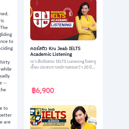
rmed.
ric
 The
liding
ance to
eciding
คอร์สติว Kru Jeab IELTS
Academic Listening
เจาะลึกข้อสอบ IELTS Listening โดยครู
hirty
เจี๊ยบ ประสบการณ์การสอนกว่า 20 ปี
 while
พร้อมถ่ายทอดเทคนิคทำข้อสอบ IELTS
ually
Listening ฉบับมืออาชีพ พิชิตคะแนนถึง
e --
เป้า
฿6,900
the
e to
better
We are