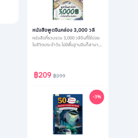
หนังสือพูดจีนคล่อง 3,000 วลี
หนังสือที่รวบรวม 3,000 วลีจีนที่ใช้บ่อย
ในชีวิตประจำวัน ไม่มีพื้นฐานจีนก็สามารถ
พูดได้ทันทีด้วยคำอ่านภาษาไทย โดยใน
เล่มจะเรียงลำดับวลีจีนตามคำแปลภาษา
ไทย เพื่อให้เปิดใช้ง่าย แค่คิดเป็นไทยก็พูด
จีนได้ทันที
฿209
฿399
-3%