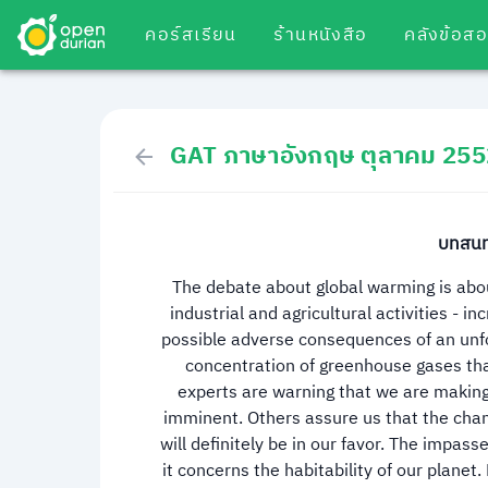
คอร์สเรียน
ร้านหนังสือ
คลังข้อส
GAT ภาษาอังกฤษ ตุลาคม 255
บทสนทน
The debate about global warming is abou
industrial and agricultural activities - in
possible adverse consequences of an unfo
concentration of greenhouse gases tha
experts are warning that we are making
imminent. Others assure us that the cha
will definitely be in our favor. The impass
it concerns the habitability of our planet