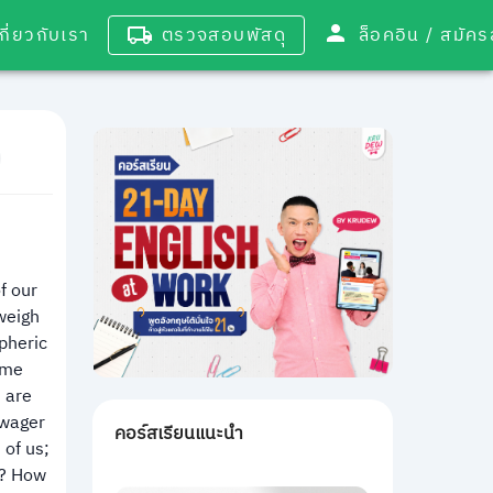
เกี่ยวกับเรา
ตรวจสอบพัสดุ
ล็อคอิน / 
f our
tweigh
pheric
ome
 are
 wager
คอร์สเรียนแนะนำ
 of us;
es? How