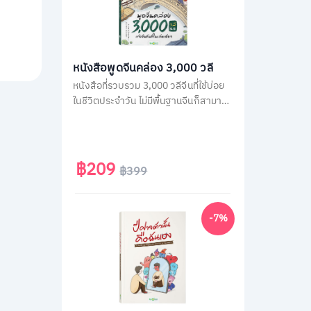
หนังสือพูดจีนคล่อง 3,000 วลี
หนังสือที่รวบรวม 3,000 วลีจีนที่ใช้บ่อย
ในชีวิตประจำวัน ไม่มีพื้นฐานจีนก็สามารถ
พูดได้ทันทีด้วยคำอ่านภาษาไทย โดยใน
เล่มจะเรียงลำดับวลีจีนตามคำแปลภาษา
ไทย เพื่อให้เปิดใช้ง่าย แค่คิดเป็นไทยก็พูด
จีนได้ทันที
฿209
฿399
-7%