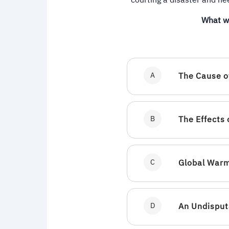
courting a disaster and nee
What wo
A
The Cause o
B
The Effects
C
Global Warm
D
An Undisput