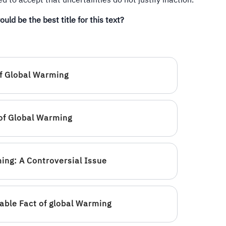
d to accept that uncertainties do not justify inaction.
uld be the best title for this text?
f Global Warming
 of Global Warming
ing: A Controversial Issue
able Fact of global Warming