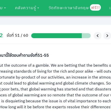
ฟรี!!
อบ
คลังความรู้
วัดทักษะภาษาอังกฤษ
2
ข้อที่ 51 / 60
านี้ใช้ตอบคำถามข้อที่51-55
t the outcome of a gamble. We are betting that the benefits o
creasing standards of living for the rich and poor alike - will ou
rtunate by-product of our activities, an increase in the atmos
t could lead to global warming and global climate changes. S
 poor bets, that global warming has started and that disasters
nces of global warming are so remote that the outcome of our
e is disquieting because the issue is of vital importance to each
. How long will it be before the experts resolve their differenc