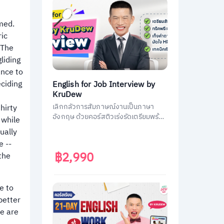
rmed.
ric
 The
liding
ance to
eciding
English for Job Interview by
KruDew
เลิกกลัวการสัมภาษณ์งานเป็นภาษา
hirty
อังกฤษ ด้วยคอร์สติวเร่งรัดเตรียมพร้อม
 while
ประหยัดเวลา ได้งานชัวร์ ครูดิวเตรียม
ually
คำถามที่เจอบ่อย วิธีการตอบมาครบหมด
e --
แล้ว
฿2,990
the
e to
better
We are