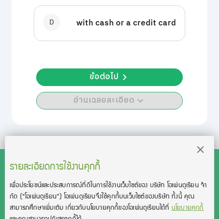
D
with cash or a credit card
ข้อต่อไป
อ่านเฉลยละเอียด
รายละเอียดการใช้งานคุกกี้
เพื่อประโยชน์และประสบการณ์ที่ดีในการใช้งานเว็บไซต์ของ บริษัท โอเพ่นดูเรียน จํา
สงวนลิขสิทธิ์โดย บริษัท โอเพ่นดูเรียน จำกัด 2021 ©︎ OpenDurian
กัด
(“โอเพ่นดูเรียน”)
โอเพ่นดูเรียนจึงใช้คุกกี้บนเว็บไซต์ของบริษัท ทั้งนี้ คุณ
Co., Ltd.
สามารถศึกษาเพิ่มเติม เกี่ยวกับนโยบายคุกกี้ของโอเพ่นดูเรียนได้ที่
นโยบายคุกกี้
TOEIC® and TOEFL® are registered trademarks of Educational Testing
และคุณสามารถปฏิเสธคุกกี้ได้