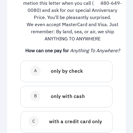
metion this letter when you call (
480-649-
0080
) and ask for our special Anniversary
Price. You'll be pleasantly surprised.
We even accept MasterCard and Visa. Just
remember: By land, sea, or air, we ship
ANYTHING TO ANYWHERE
How can one pay for
Anything To Anywhere?
A
only by check
B
only with cash
C
with a credit card only