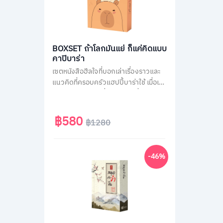
BOXSET ถ้าโลกมันแย่ ก็แค่คิดแบบ
คาปิบาร่า
เซตหนังสือฮีลใจที่บอกเล่าเรื่องราวและ
แนวคิดที่ครอบครัวแฮปปี้บาร่าใช้ เมื่อเจอ
สถานการณ์ไม่ได้ดั่งใจต่าง ๆ ที่คนส่วน
ใหญ่เจอได้ในชีวิตประจำวัน เช่น เรื่องงาน
เรื่องความรัก หรือเรื่องของสังคม รวม
฿580
฿1280
กว่า 70 สถานการณ์ เพื่อเปลี่ยนมุมมอง
แนวคิดการรับมือกับปัญหาได้ดียิ่งขึ้น มา
พร้อมของแถมสุดน่ารักแบบจัดเต็มทั้ง
-46%
สติกเกอร์ และที่คั่นคาปิบาร่า