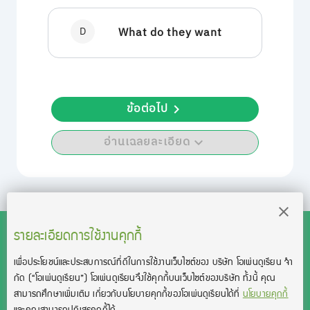
D
What do they want
ข้อต่อไป
อ่านเฉลยละเอียด
รายละเอียดการใช้งานคุกกี้
เพื่อประโยชน์และประสบการณ์ที่ดีในการใช้งานเว็บไซต์ของ บริษัท โอเพ่นดูเรียน จํา
สงวนลิขสิทธิ์โดย บริษัท โอเพ่นดูเรียน จำกัด 2021 ©︎ OpenDurian
กัด
(“โอเพ่นดูเรียน”)
โอเพ่นดูเรียนจึงใช้คุกกี้บนเว็บไซต์ของบริษัท ทั้งนี้ คุณ
Co., Ltd.
สามารถศึกษาเพิ่มเติม เกี่ยวกับนโยบายคุกกี้ของโอเพ่นดูเรียนได้ที่
นโยบายคุกกี้
TOEIC® and TOEFL® are registered trademarks of Educational Testing
และคุณสามารถปฏิเสธคุกกี้ได้