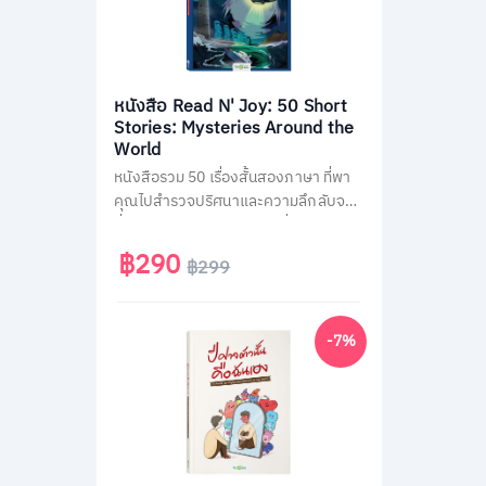
หนังสือ Read N' Joy: 50 Short
Stories: Mysteries Around the
World
หนังสือรวม 50 เรื่องสั้นสองภาษา ที่พา
คุณไปสำรวจปริศนาและความลึกลับจาก
ทั่วโลก เช่น พีระมิด, เอเลียนที่ Area 51
และสามเหลี่ยมเบอร์มิวด้า อ่านง่าย จบใน
฿290
฿299
หน้าเดียว พร้อม QR Code ฟังเสียง
เจ้าของภาษา และคำศัพท์สำคัญกว่า
1,500 คำ ช่วยพัฒนาทักษะอ่าน-ฟัง
-7%
ภาษาอังกฤษได้อย่างสนุกสนาน เหมาะ
สำหรับผู้ที่ชอบเรื่องลึกลับและต้องการ
ฝึกภาษาในเวลาเดียวกัน