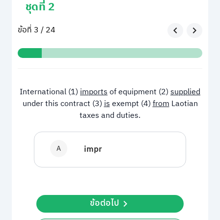
ชุดที่ 2
ข้อที่ 3 / 24
International (1)
imports
of equipment (2)
supplied
under this contract (3)
is
exempt (4)
from
Laotian
taxes and duties.
A
impr
ข้อต่อไป