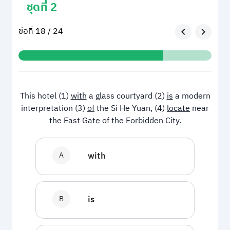
ชุดที่ 2
ข้อที่ 18 / 24
This hotel (1)
with
a glass courtyard (2)
is
a modern
interpretation (3)
of
the Si He Yuan, (4)
locate
near
the East Gate of the Forbidden City.
A
with
B
is