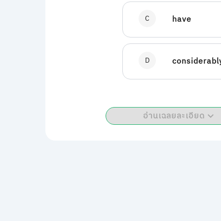
C
have
D
considerabl
อ่านเฉลยละเอียด