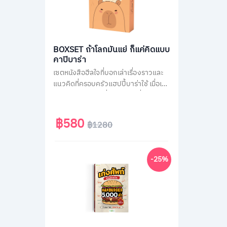
BOXSET ถ้าโลกมันแย่ ก็แค่คิดแบบ
คาปิบาร่า
เซตหนังสือฮีลใจที่บอกเล่าเรื่องราวและ
แนวคิดที่ครอบครัวแฮปปี้บาร่าใช้ เมื่อเจอ
สถานการณ์ไม่ได้ดั่งใจต่าง ๆ ที่คนส่วน
ใหญ่เจอได้ในชีวิตประจำวัน เช่น เรื่องงาน
เรื่องความรัก หรือเรื่องของสังคม รวม
฿580
฿1280
กว่า 70 สถานการณ์ เพื่อเปลี่ยนมุมมอง
แนวคิดการรับมือกับปัญหาได้ดียิ่งขึ้น มา
พร้อมของแถมสุดน่ารักแบบจัดเต็มทั้ง
-25%
สติกเกอร์ และที่คั่นคาปิบาร่า