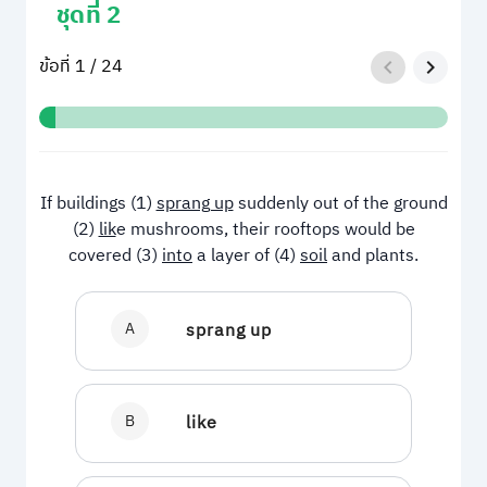
ชุดที่ 2
ข้อที่ 1 / 24
If buildings (1)
sprang up
suddenly out of the ground
(2)
lik
e mushrooms, their rooftops would be
covered (3)
into
a layer of (4)
soil
and plants.
A
sprang up
B
like