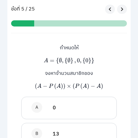
ข้อที่ 5 / 25
กำหนดให้
A
=
{
∅
,
{
∅
}
,
0
,
{
0
}
}
จงหาจำนวนสมาชิกของ
(
A
−
P
(
A
)
)
×
(
P
(
A
)
−
A
)
A
0
B
13