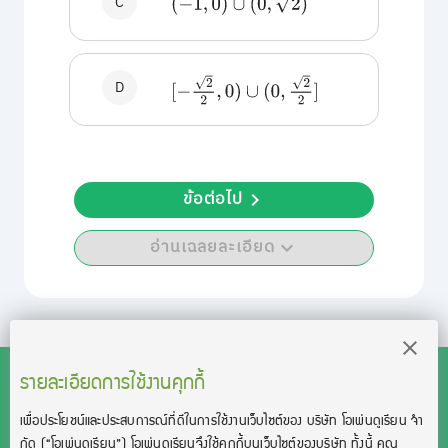
C
(
−
1
,
0
)
∪
(
0
,
2
)
[
−
2
2
,
0
)
∪
(
0
,
2
2
]
D
ข้อต่อไป
อ่านเฉลยละเอียด
รายละเอียดการใช้งานคุกกี้
เพื่อประโยชน์และประสบการณ์ที่ดีในการใช้งานเว็บไซต์ของ บริษัท โอเพ่นดูเรียน จํา
สงวนลิขสิทธิ์โดย บริษัท โอเพ่นดูเรียน จำกัด 2021 ©︎ OpenDurian
กัด
(“โอเพ่นดูเรียน”)
โอเพ่นดูเรียนจึงใช้คุกกี้บนเว็บไซต์ของบริษัท ทั้งนี้ คุณ