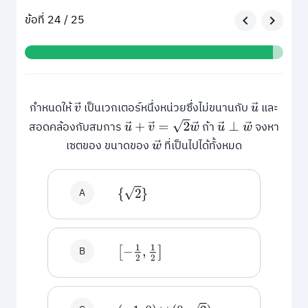
ข้อที่ 24 / 25
กำหนดให้
เป็นเวกเตอร์หนึ่งหน่วยซึ่งไม่ขนานกับ
และ
v
→
u
→
u
→
+
v
→
=
2
w
→
สอดคล้องกับสมการ
ถ้า
จงหา
u
→
⊥
w
→
เซตของ ขนาดของ
ที่เป็นไปได้ทั้งหมด
w
→
A
{
2
}
B
[
−
1
2
,
1
2
]