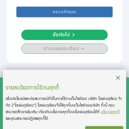
ตรวจคำตอบ
ข้อต่อไป
อ่านเฉลยละเอียด
รายละเอียดการใช้งานคุกกี้
เพื่อประโยชน์และประสบการณ์ที่ดีในการใช้งานเว็บไซต์ของ บริษัท โอเพ่นดูเรียน จํา
สงวนลิขสิทธิ์โดย บริษัท โอเพ่นดูเรียน จำกัด 2021 ©︎ OpenDurian
กัด
(“โอเพ่นดูเรียน”)
โอเพ่นดูเรียนจึงใช้คุกกี้บนเว็บไซต์ของบริษัท ทั้งนี้ คุณ
Co., Ltd.
สามารถศึกษาเพิ่มเติม เกี่ยวกับนโยบายคุกกี้ของโอเพ่นดูเรียนได้ที่
นโยบายคุกกี้
TOEIC® and TOEFL® are registered trademarks of Educational Testing
และคุณสามารถปฏิเสธคุกกี้ได้
Service (ETS).
This product is not endorsed or approved by ETS.