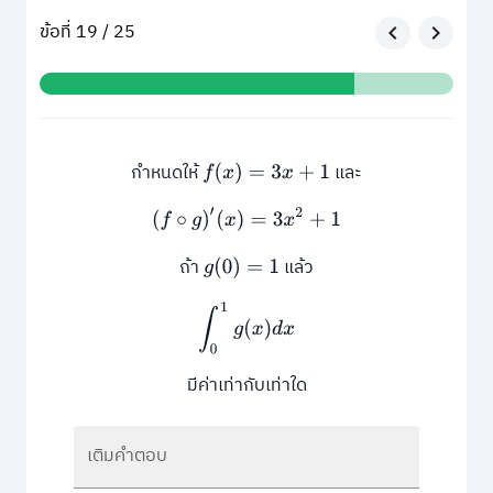
ข้อที่ 19 / 25
กำหนดให้
และ
f
(
x
)
=
3
x
+
1
(
f
∘
g
)
′
(
x
)
=
3
x
2
+
1
ถ้า
แล้ว
g
(
0
)
=
1
∫
0
1
g
(
x
)
d
x
มีค่าเท่ากับเท่าใด
เติมคำตอบ