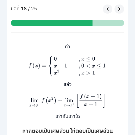
ข้อที่ 18 / 25
ถ้า
f
(
x
)
=
{
0
,
x
≤
0
x
−
1
,
0
<
x
≤
1
x
2
,
x
>
1
แล้ว
lim
x
→
0
−
f
(
x
2
)
+
lim
x
→
1
+
[
f
(
x
−
1
)
x
+
1
]
เท่ากับเท่าใด
หากตอบเป็นเศษส่วน ให้ตอบเป็นเศษส่วน