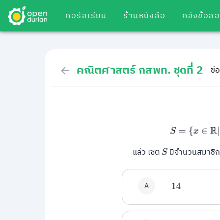
คอร์สเรียน
ร้านหนังสือ
คลังข้อส
คณิตศาสตร์ กสพท. ชุดที่ 2
ข้อ
S
=
{
x
∈
แล้ว เซต
มีจำนวนสมาชิกที
S
A
14