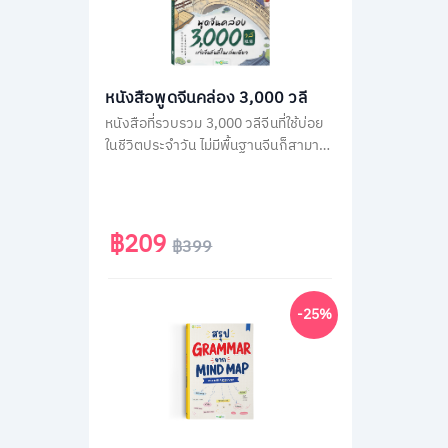
หนังสือพูดจีนคล่อง 3,000 วลี
หนังสือที่รวบรวม 3,000 วลีจีนที่ใช้บ่อย
ในชีวิตประจำวัน ไม่มีพื้นฐานจีนก็สามารถ
พูดได้ทันทีด้วยคำอ่านภาษาไทย โดยใน
เล่มจะเรียงลำดับวลีจีนตามคำแปลภาษา
ไทย เพื่อให้เปิดใช้ง่าย แค่คิดเป็นไทยก็พูด
จีนได้ทันที
฿209
฿399
-25%