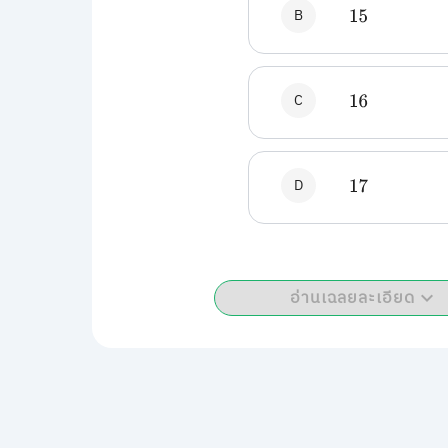
B
15
C
16
D
17
อ่านเฉลยละเอียด