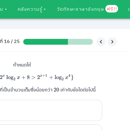
ฟรี!!
อบ
คลังความรู้
วัดทักษะภาษาอังกฤษ
ที่ 16 / 25
กำหนดให้
R
|
2
x
log
2
x
+
8
>
2
x
+
1
+
log
2
x
4
}
่เป็นจำนวนเต็มซึ่งน้อยกว่า
เท่ากับข้อใดต่อไปนี้
20