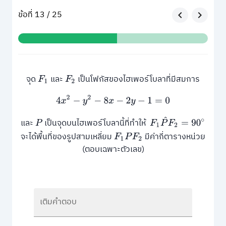
ข้อที่ 13 / 25
จุด
และ
เป็นโฟกัสของไฮเพอร์โบลาที่มีสมการ
F
1
F
2
4
x
2
−
y
2
−
8
x
−
2
y
−
1
=
0
F
1
P
^
F
2
=
90
∘
และ
เป็นจุดบนไฮเพอร์โบลานี้ที่ทำให้
P
จะได้พื้นที่ของรูปสามเหลี่ยม
มีค่ากี่ตารางหน่วย
F
1
P
F
2
(ตอบเฉพาะตัวเลข)
เติมคำตอบ