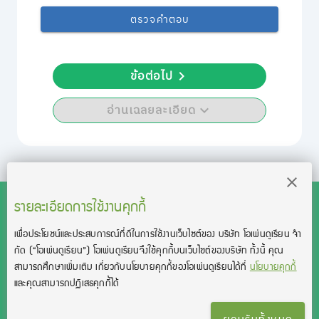
ตรวจคำตอบ
ข้อต่อไป
อ่านเฉลยละเอียด
รายละเอียดการใช้งานคุกกี้
เพื่อประโยชน์และประสบการณ์ที่ดีในการใช้งานเว็บไซต์ของ บริษัท โอเพ่นดูเรียน จํา
สงวนลิขสิทธิ์โดย บริษัท โอเพ่นดูเรียน จำกัด 2021 ©︎ OpenDurian
กัด
(“โอเพ่นดูเรียน”)
โอเพ่นดูเรียนจึงใช้คุกกี้บนเว็บไซต์ของบริษัท ทั้งนี้ คุณ
Co., Ltd.
สามารถศึกษาเพิ่มเติม เกี่ยวกับนโยบายคุกกี้ของโอเพ่นดูเรียนได้ที่
นโยบายคุกกี้
TOEIC® and TOEFL® are registered trademarks of Educational Testing
และคุณสามารถปฏิเสธคุกกี้ได้
Service (ETS).
This product is not endorsed or approved by ETS.