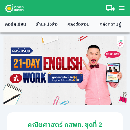
คอร์สเรียน
ร้านหนังสือ
คลังข้อสอบ
คลังความรู้
คณิตศาสตร์ กสพท. ชุดที่ 2