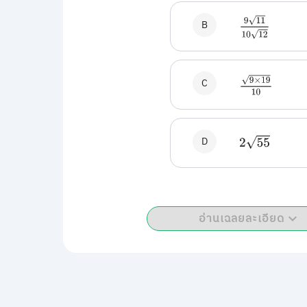
9
11
10
12
B
9
×
19
10
C
D
2
55
อ่านเฉลยละเอียด