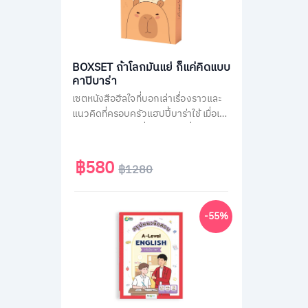
BOXSET ถ้าโลกมันแย่ ก็แค่คิดแบบ
คาปิบาร่า
เซตหนังสือฮีลใจที่บอกเล่าเรื่องราวและ
แนวคิดที่ครอบครัวแฮปปี้บาร่าใช้ เมื่อเจอ
สถานการณ์ไม่ได้ดั่งใจต่าง ๆ ที่คนส่วน
ใหญ่เจอได้ในชีวิตประจำวัน เช่น เรื่องงาน
เรื่องความรัก หรือเรื่องของสังคม รวม
฿580
฿1280
กว่า 70 สถานการณ์ เพื่อเปลี่ยนมุมมอง
แนวคิดการรับมือกับปัญหาได้ดียิ่งขึ้น มา
พร้อมของแถมสุดน่ารักแบบจัดเต็มทั้ง
-55%
สติกเกอร์ และที่คั่นคาปิบาร่า