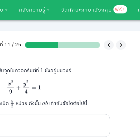
ฟรี!!
อบ
คลังความรู้
วัดทักษะภาษาอังกฤษ
ที่ 11 / 25
็นจุดในควอดรันต์ที่
ซึ่งอยู่บนวงรี
1
x
2
9
+
y
2
4
=
1
5
2
ำเนิด
หน่วย ดังนั้น
เท่ากับข้อใดต่อไปนี้
a
b