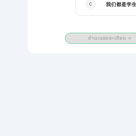
C
我们都是学
อ่านเฉลยละเอียด