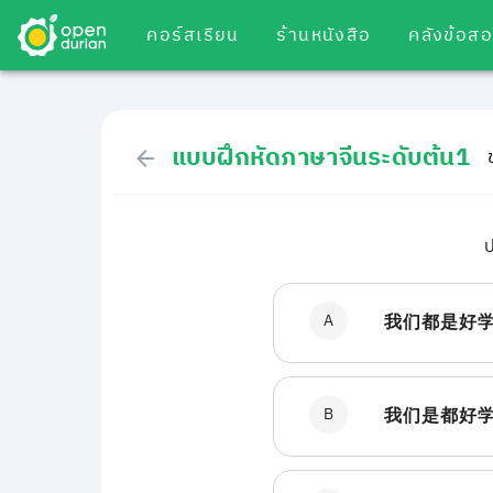
คอร์สเรียน
ร้านหนังสือ
คลังข้อส
แบบฝึกหัดภาษาจีนระดับต้น1
ป
A
我们都是好
B
我们是都好