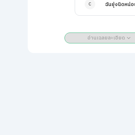
C
ฉันยุ่งนิดหน่
อ่านเฉลยละเอียด