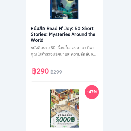
หนังสือ Read N' Joy: 50 Short
Stories: Mysteries Around the
World
หนังสือรวม 50 เรื่องสั้นสองภาษา ที่พา
คุณไปสำรวจปริศนาและความลึกลับจาก
ทั่วโลก เช่น พีระมิด, เอเลียนที่ Area 51
และสามเหลี่ยมเบอร์มิวด้า อ่านง่าย จบใน
฿290
฿299
หน้าเดียว พร้อม QR Code ฟังเสียง
เจ้าของภาษา และคำศัพท์สำคัญกว่า
1,500 คำ ช่วยพัฒนาทักษะอ่าน-ฟัง
-47%
ภาษาอังกฤษได้อย่างสนุกสนาน เหมาะ
สำหรับผู้ที่ชอบเรื่องลึกลับและต้องการ
ฝึกภาษาในเวลาเดียวกัน