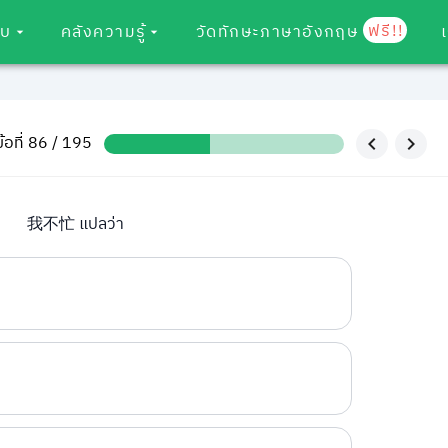
ฟรี!!
อบ
คลังความรู้
วัดทักษะภาษาอังกฤษ
ข้อที่ 86 / 195
我不忙 แปลว่า