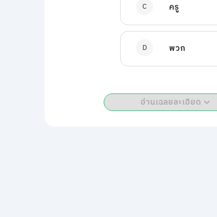
C
ครู
D
พวก
อ่านเฉลยละเอียด