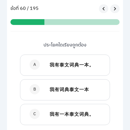
ข้อที่ 60 / 195
ประโยคใดเรียงถูกต้อง
A
我有泰文词典一本。
B
我有词典泰文一本
C
我有一本泰文词典。