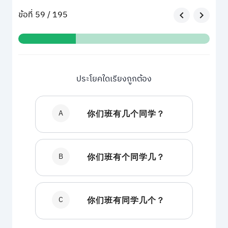
ข้อที่ 59 / 195
ประโยคใดเรียงถูกต้อง
A
你们班有几个同学？
B
你们班有个同学几？
C
你们班有同学几个？