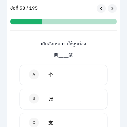
ข้อที่ 58 / 195
เติมลักษณนามให้ถูกต้อง
两____笔
A
个
B
张
C
支