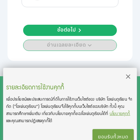
ข้อต่อไป
อ่านเฉลยละเอียด
รายละเอียดการใช้งานคุกกี้
เพื่อประโยชน์และประสบการณ์ที่ดีในการใช้งานเว็บไซต์ของ บริษัท โอเพ่นดูเรียน จํา
สงวนลิขสิทธิ์โดย บริษัท โอเพ่นดูเรียน จำกัด 2021 ©︎ OpenDurian
กัด
(“โอเพ่นดูเรียน”)
โอเพ่นดูเรียนจึงใช้คุกกี้บนเว็บไซต์ของบริษัท ทั้งนี้ คุณ
Co., Ltd.
สามารถศึกษาเพิ่มเติม เกี่ยวกับนโยบายคุกกี้ของโอเพ่นดูเรียนได้ที่
นโยบายคุกกี้
TOEIC® and TOEFL® are registered trademarks of Educational Testing
และคุณสามารถปฏิเสธคุกกี้ได้
Service (ETS).
This product is not endorsed or approved by ETS.
ยอมรับทั้งหมด
เงื่อนไขการใช้งาน
นโยบายความเป็นส่วนตัว
ติดต่อเรา