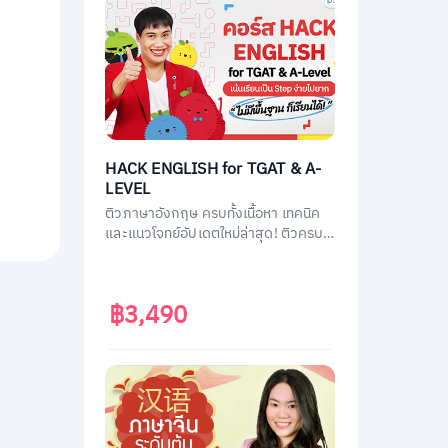
HACK ENGLISH for TGAT & A-
LEVEL
ติวภาษาอังกฤษ ครบทั้งเนื้อหา เทคนิค
และแนวโจทย์อัปเดตใหม่ล่าสุด! ติวครบ
ทุกพาร์ต พร้อมสอบทันที เก็บคะแนนเต็ม
ทั้ง TGAT1 หรือ TGAT ENG & A-LEVEL
ENG ติดมหาลัยได้ไม่ยาก!
฿3,490