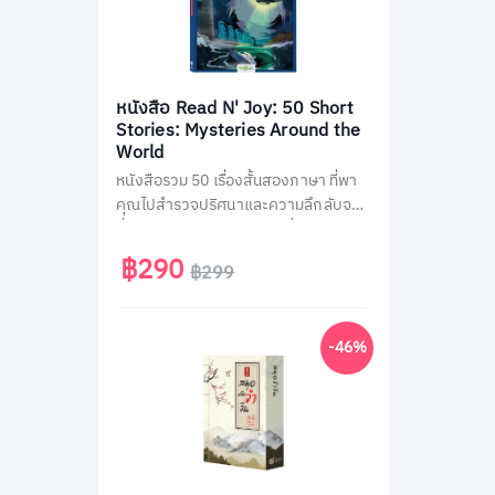
หนังสือ Read N' Joy: 50 Short
Stories: Mysteries Around the
World
หนังสือรวม 50 เรื่องสั้นสองภาษา ที่พา
คุณไปสำรวจปริศนาและความลึกลับจาก
ทั่วโลก เช่น พีระมิด, เอเลียนที่ Area 51
และสามเหลี่ยมเบอร์มิวด้า อ่านง่าย จบใน
฿290
฿299
หน้าเดียว พร้อม QR Code ฟังเสียง
เจ้าของภาษา และคำศัพท์สำคัญกว่า
1,500 คำ ช่วยพัฒนาทักษะอ่าน-ฟัง
-46%
ภาษาอังกฤษได้อย่างสนุกสนาน เหมาะ
สำหรับผู้ที่ชอบเรื่องลึกลับและต้องการ
ฝึกภาษาในเวลาเดียวกัน