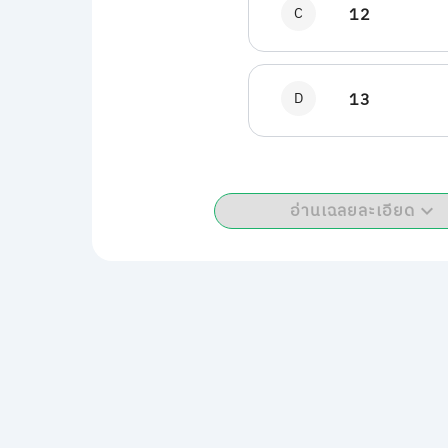
C
12
D
13
อ่านเฉลยละเอียด