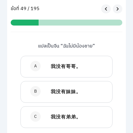
ข้อที่ 49 / 195
แปลเป็นจีน “ฉันไม่มีน้องชาย”
A
我没有哥哥。
B
我没有妹妹。
C
我没有弟弟。