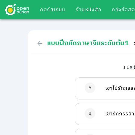
คอร์สเรียน
ร้านหนังสือ
คลังข้อส
แบบฝึกหัดภาษาจีนระดับต้น1
แปล
A
เขาไม่รักภร
B
เขารักภรรย