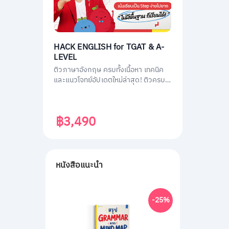
HACK ENGLISH for TGAT & A-
LEVEL
ติวภาษาอังกฤษ ครบทั้งเนื้อหา เทคนิค
และแนวโจทย์อัปเดตใหม่ล่าสุด! ติวครบ
ทุกพาร์ต พร้อมสอบทันที เก็บคะแนนเต็ม
ทั้ง TGAT1 หรือ TGAT ENG & A-LEVEL
ENG ติดมหาลัยได้ไม่ยาก!
฿3,490
หนังสือแนะนำ
-25%