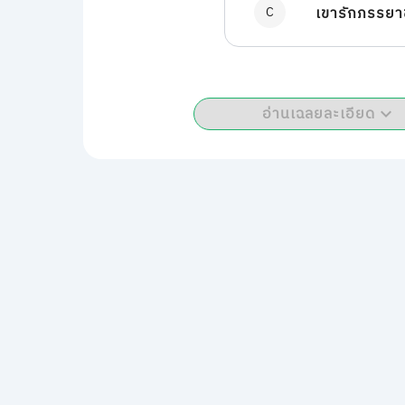
C
เขารักภรรยา
อ่านเฉลยละเอียด