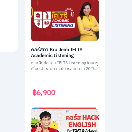
คอร์สติว Kru Jeab IELTS
Academic Listening
เจาะลึกข้อสอบ IELTS Listening โดยครู
เจี๊ยบ ประสบการณ์การสอนกว่า 20 ปี
พร้อมถ่ายทอดเทคนิคทำข้อสอบ IELTS
Listening ฉบับมืออาชีพ พิชิตคะแนนถึง
เป้า
฿6,900