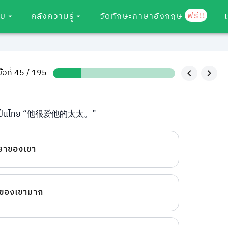
ฟรี!!
อบ
คลังความรู้
วัดทักษะภาษาอังกฤษ
ข้อที่ 45 / 195
เป็นไทย “他很爱他的太太。”
รยาของเขา
าของเขามาก