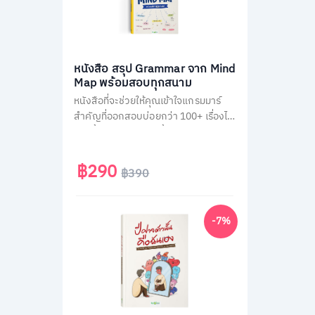
หนังสือ สรุป Grammar จาก Mind
Map พร้อมสอบทุกสนาม
หนังสือที่จะช่วยให้คุณเข้าใจแกรมมาร์
สำคัญที่ออกสอบบ่อยกว่า 100+ เรื่องได้
ง่ายขึ้น ผ่านการสรุปเนื้อหาเป็นภาพ
Mind Map ตามหลัก Schema Theory
ที่มาพร้อมกับการคัดกรองเนื้อหาแยก
฿290
฿390
ตามสนามสอบ และแบบฝึกหัดทบทวน
ท้ายบทอีกกว่า 300 ข้อ
-7%