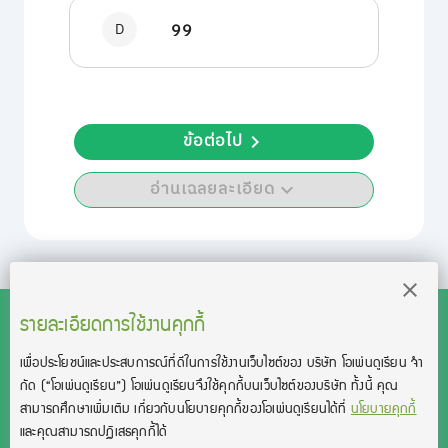
D
99
ข้อต่อไป
อ่านเฉลยละเอียด
รายละเอียดการใช้งานคุกกี้
เพื่อประโยชน์และประสบการณ์ที่ดีในการใช้งานเว็บไซต์ของ บริษัท โอเพ่นดูเรียน จํา
สงวนลิขสิทธิ์โดย บริษัท โอเพ่นดูเรียน จำกัด 2021 ©︎ OpenDurian
กัด
(“โอเพ่นดูเรียน”)
โอเพ่นดูเรียนจึงใช้คุกกี้บนเว็บไซต์ของบริษัท ทั้งนี้ คุณ
Co., Ltd.
สามารถศึกษาเพิ่มเติม เกี่ยวกับนโยบายคุกกี้ของโอเพ่นดูเรียนได้ที่
นโยบายคุกกี้
TOEIC® and TOEFL® are registered trademarks of Educational Testing
และคุณสามารถปฏิเสธคุกกี้ได้
Service (ETS).