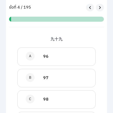
ข้อที่ 4 / 195
九十九
A
96
B
97
C
98