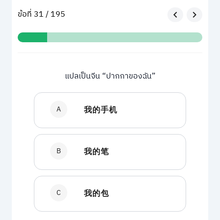
ข้อที่ 31 / 195
แปลเป็นจีน “ปากกาของฉัน”
A
我的手机
B
我的笔
C
我的包