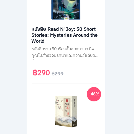
หนังสือ Read N' Joy: 50 Short
Stories: Mysteries Around the
World
หนังสือรวม 50 เรื่องสั้นสองภาษา ที่พา
คุณไปสำรวจปริศนาและความลึกลับจาก
ทั่วโลก เช่น พีระมิด, เอเลียนที่ Area 51
และสามเหลี่ยมเบอร์มิวด้า อ่านง่าย จบใน
฿290
฿299
หน้าเดียว พร้อม QR Code ฟังเสียง
เจ้าของภาษา และคำศัพท์สำคัญกว่า
1,500 คำ ช่วยพัฒนาทักษะอ่าน-ฟัง
-46%
ภาษาอังกฤษได้อย่างสนุกสนาน เหมาะ
สำหรับผู้ที่ชอบเรื่องลึกลับและต้องการ
ฝึกภาษาในเวลาเดียวกัน