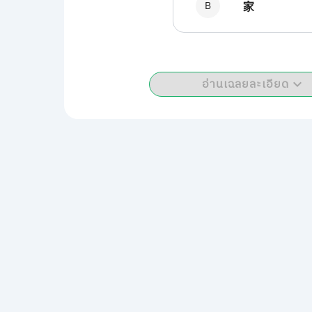
B
家
อ่านเฉลยละเอียด