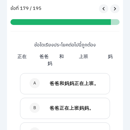
ข้อที่ 179 / 195
ข้อใดเรียงประโยคต่อไปนี้ถูกต้อง
正在 爸爸 和 上班 妈
妈
A
爸爸和妈妈正在上班。
B
爸爸正在上班妈妈。