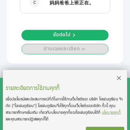
C
妈妈爸爸上班正在。
ข้อต่อไป
อ่านเฉลยละเอียด
รายละเอียดการใช้งานคุกกี้
เพื่อประโยชน์และประสบการณ์ที่ดีในการใช้งานเว็บไซต์ของ บริษัท โอเพ่นดูเรียน จํา
สงวนลิขสิทธิ์โดย บริษัท โอเพ่นดูเรียน จำกัด 2021 ©︎ OpenDurian
กัด
(“โอเพ่นดูเรียน”)
โอเพ่นดูเรียนจึงใช้คุกกี้บนเว็บไซต์ของบริษัท ทั้งนี้ คุณ
Co., Ltd.
สามารถศึกษาเพิ่มเติม เกี่ยวกับนโยบายคุกกี้ของโอเพ่นดูเรียนได้ที่
นโยบายคุกกี้
TOEIC® and TOEFL® are registered trademarks of Educational Testing
และคุณสามารถปฏิเสธคุกกี้ได้
Service (ETS).
This product is not endorsed or approved by ETS.