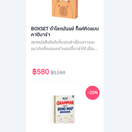
BOXSET ถ้าโลกมันแย่ ก็แค่คิดแบบ
คาปิบาร่า
เซตหนังสือฮีลใจที่บอกเล่าเรื่องราวและ
แนวคิดที่ครอบครัวแฮปปี้บาร่าใช้ เมื่อเจอ
สถานการณ์ไม่ได้ดั่งใจต่าง ๆ ที่คนส่วน
ใหญ่เจอได้ในชีวิตประจำวัน เช่น เรื่องงาน
เรื่องความรัก หรือเรื่องของสังคม รวม
฿580
฿1280
กว่า 70 สถานการณ์ เพื่อเปลี่ยนมุมมอง
แนวคิดการรับมือกับปัญหาได้ดียิ่งขึ้น มา
พร้อมของแถมสุดน่ารักแบบจัดเต็มทั้ง
-25%
สติกเกอร์ และที่คั่นคาปิบาร่า