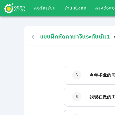
คอร์สเรียน
ร้านหนังสือ
คลังข้อส
แบบฝึกหัดภาษาจีนระดับต้น1
A
今年毕业的
B
我现在做的