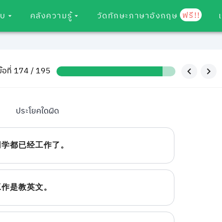
ฟรี!!
อบ
คลังความรู้
วัดทักษะภาษาอังกฤษ
ข้อที่ 174 / 195
ประโยคใดผิด
同学都已经工作了。
工作是教英文。