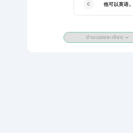
C
他可以英语
อ่านเฉลยละเอียด