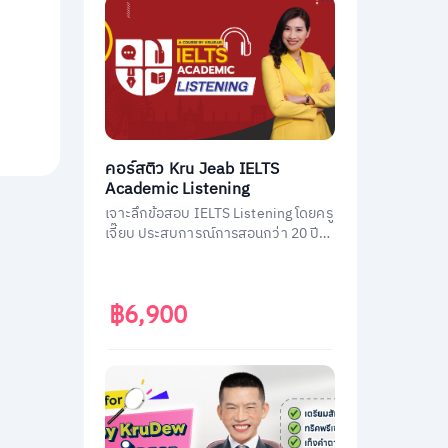
คอร์สติว Kru Jeab IELTS
Academic Listening
เจาะลึกข้อสอบ IELTS Listening โดยครู
เจี๊ยบ ประสบการณ์การสอนกว่า 20 ปี
พร้อมถ่ายทอดเทคนิคทำข้อสอบ IELTS
Listening ฉบับมืออาชีพ พิชิตคะแนนถึง
เป้า
฿6,900