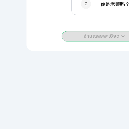
C
你是老师吗
อ่านเฉลยละเอียด