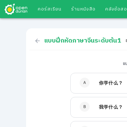
คอร์สเรียน
ร้านหนังสือ
คลังข้อส
แบบฝึกหัดภาษาจีนระดับต้น1
แป
A
你学什么？
B
我学什么？