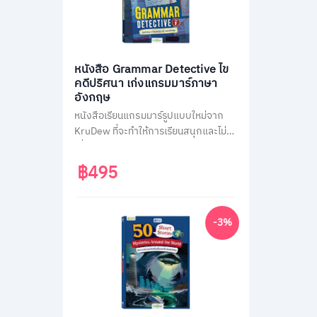
หนังสือ Grammar Detective ไข
คดีปริศนา เก่งแกรมมาร์ภาษา
อังกฤษ
หนังสือเรียนแกรมมาร์รูปแบบใหม่จาก
KruDew ที่จะทำให้การเรียนสนุกและไม่น่า
เบื่อ ด้วยธีมสืบสวนสอบสวน ผู้เรียนจะได้
สวมบทนักสืบ ไขคดีปริศนาไปพร้อมกับ
฿495
การเรียนรู้หลักแกรมมาร์ที่ครอบคลุม
เนื้อหาสำคัญถึง 14 หัวข้อ พร้อมแบบ
ฝึกหัดทบทวนความเข้าใจมากกว่า 400
-3%
ข้อ