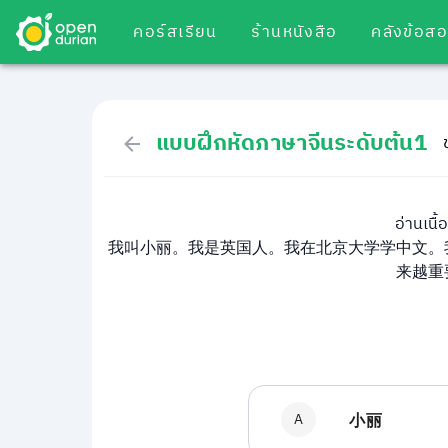
คอร์สเรียน
ร้านหนังสือ
คลังข้อส
แบบฝึกหัดภาษาจีนระดับต้น1
อ่านเนื
我叫小丽。我是英国人。我在北京大学学中文。
来越重
A
小丽