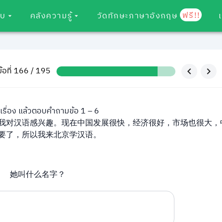
ฟรี!!
อบ
คลังความรู้
วัดทักษะภาษาอังกฤษ
ข้อที่ 166 / 195
้อเรื่อง แล้วตอบคำถามข้อ 1 – 6
我对汉语感兴趣。现在中国发展很快，经济很好，市场也很大，
要了，所以我来北京学汉语。
她叫什么名字？