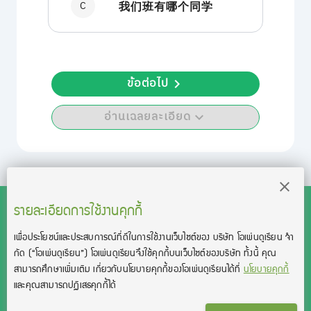
C
我们班有哪个同学
ข้อต่อไป
อ่านเฉลยละเอียด
รายละเอียดการใช้งานคุกกี้
เพื่อประโยชน์และประสบการณ์ที่ดีในการใช้งานเว็บไซต์ของ บริษัท โอเพ่นดูเรียน จํา
สงวนลิขสิทธิ์โดย บริษัท โอเพ่นดูเรียน จำกัด 2021 ©︎ OpenDurian
กัด
(“โอเพ่นดูเรียน”)
โอเพ่นดูเรียนจึงใช้คุกกี้บนเว็บไซต์ของบริษัท ทั้งนี้ คุณ
Co., Ltd.
สามารถศึกษาเพิ่มเติม เกี่ยวกับนโยบายคุกกี้ของโอเพ่นดูเรียนได้ที่
นโยบายคุกกี้
TOEIC® and TOEFL® are registered trademarks of Educational Testing
และคุณสามารถปฏิเสธคุกกี้ได้
Service (ETS).
This product is not endorsed or approved by ETS.