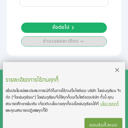
ข้อต่อไป
อ่านเฉลยละเอียด
รายละเอียดการใช้งานคุกกี้
เพื่อประโยชน์และประสบการณ์ที่ดีในการใช้งานเว็บไซต์ของ บริษัท โอเพ่นดูเรียน จํา
สงวนลิขสิทธิ์โดย บริษัท โอเพ่นดูเรียน จำกัด 2021 ©︎ OpenDurian
กัด
(“โอเพ่นดูเรียน”)
โอเพ่นดูเรียนจึงใช้คุกกี้บนเว็บไซต์ของบริษัท ทั้งนี้ คุณ
Co., Ltd.
สามารถศึกษาเพิ่มเติม เกี่ยวกับนโยบายคุกกี้ของโอเพ่นดูเรียนได้ที่
นโยบายคุกกี้
TOEIC® and TOEFL® are registered trademarks of Educational Testing
และคุณสามารถปฏิเสธคุกกี้ได้
Service (ETS).
This product is not endorsed or approved by ETS.
ยอมรับทั้งหมด
เงื่อนไขการใช้งาน
นโยบายความเป็นส่วนตัว
ติดต่อเรา